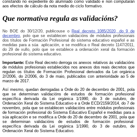
constando no expediente do alumnado como validado e non computarán
aos efectos de cálculo da nota medio do ciclo formativo.
Que normativa regula as validacións?
No BOE do 30/12/20, publicouse o
Real decreto 1085/2020, do 9 de
decembro
, polo que se establecen validacións de módulos profesionais
dos títulos de Formación Profesional do sistema educativo español e as
medidas para a súa aplicación, e se modifica o Real decreto 1147/2011,
do 29 de xullo, polo que se establece a ordenación xeral da formación
profesional do sistema educativo.
Importante:
Este Real decreto derroga os anexos relativos ás validacións
de módulos profesionais establecidos nos anexos dos reais decretos que
regulan os títulos de Formación Profesional derivados da Lei orgánica
2//2006, do 2/2006, do 3 de maio, publicados con anterioridade ao 5 de
marzo de 2017.
Así mesmo, quedan derrogadas a Orde do 20 de decembro de 2001, pola
que se determinan validacións de estudos de formación profesional
específica derivada da Lei orgánica 1/1990, do 3 de outubro, de
Ordenación Xeral do Sistema Educativo e a Orde ECD/2159/2014, do 7 de
novembro, pola que se establecen validacións entre módulos profesionais
de formación profesional do Sistema Educativo Español e medidas para a
súa aplicación e se modifica a Orde do 20 de decembro de 2001, pola que
se determinan validacións de estudos de formación profesional
específica derivada da Lei orgánica 1/1990, do 3 de outubro, de
Ordenación Xeral do Sistema Educativo.