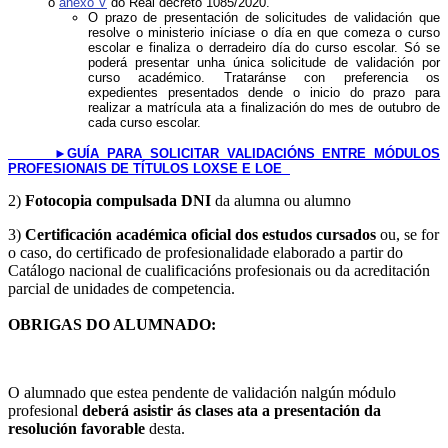
o
anexo V
do Real decreto 1085/2020.
​O prazo de presentación de solicitudes de validación que
resolve o ministerio iníciase o día en que comeza o curso
escolar e finaliza o derradeiro día do curso escolar. Só se
poderá presentar unha única solicitude de validación por
curso académico. Trataránse con preferencia os
expedientes presentados dende o inicio do prazo para
realizar a matrícula ata a finalización do mes de outubro de
cada curso escolar.
►
GUÍA PARA SOLICITAR VALIDACIÓNS ENTRE MÓDULOS
PROFESIONAIS DE TÍTULOS LOXSE E LOE
​2)
Fotocopia compulsada DNI
da alumna ou alumno
3)
Certificación académica oficial dos estudos cursados
ou, se for
o caso, do certificado de profesionalidade elaborado a partir do
Catálogo nacional de cualificacións profesionais ou da acreditación
parcial de unidades de competencia.
OBRIGAS DO ALUMNADO:
O alumnado que estea pendente de validación nalgún módulo
profesional
deberá asistir ás clases ata a presentación da
resolución favorable
desta.