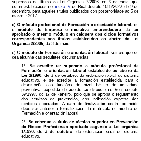
superados de títulos da Lei Orgánica 2/2006, do 3 de maio, que
están establecidos no
anexo IV
do Real decreto 1085/2020, do 9 de
decembro, para aqueles títulos publicados con posterioridade ao 5 de
marzo e 2017.
d)
O módulo profesional de Formación e orientación laboral,
ou
o
módulo de Empresa e iniciativa emprendedora
, de
ter
aprobado o mesmo módulo en calquera dos ciclos formativos
correspondentes aos títulos establecidos ao abeiro da Lei
Orgánica 2/2006
, do 3 de maio.
e) O
módulo de Formación e orientación laboral
, sempre que se
dea algunha das seguintes circunstancias:
1º.
Se acredite ter superado o módulo profesional de
Formación e orientación laboral establecido ao abeiro da
Lei 1/1990, do 3 de outubro,
de ordenación xeral do sistema
educativo, e se acredite a formación establecida para o
desempeño das funcións de nivel básico da actividade
preventiva, expedida de acordo co disposto no Real decreto
39/1997, do 17 de xaneiro, polo que se aproba o regulamento
dos servizos de prevención, con indicación expresa dos
contidos superados. A data de finalización desta formación
debe ser anterior á formalización da matrícula no módulo de
Formación e orientación laboral.
2º.
Se achegue o título de técnico superior en Prevención
de Riscos Profesionais aprobado segundo a Lei orgánica
1/1990, do 3 de outubro
, de ordenación xeral do sistema
educativo.