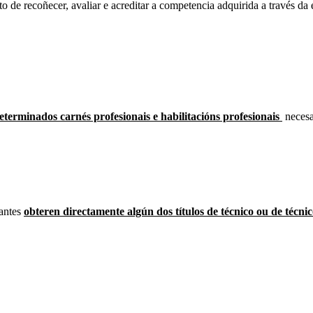
o de recoñecer, avaliar e acreditar a competencia adquirida a través da 
terminados carnés profesionais e habilitacións profesionais
necesa
antes
obteren directamente algún dos títulos de técnico ou de técni