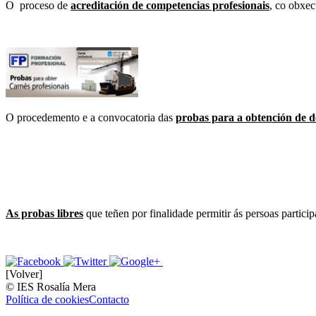
O proceso de
a
credita­ción de competencias profesionais
,
co obxect
O procedemento e a convocatoria das
probas para a obtención de de
As probas libres
que teñen por finalidade permitir ás persoas particip
[Volver]
© IES Rosalía Mera
Política de cookies
Contacto