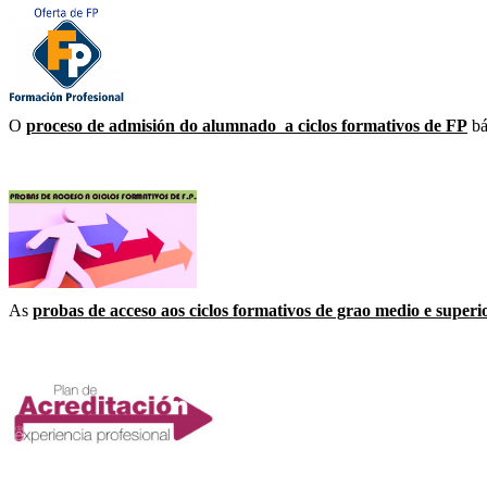
O
proceso de admisión do alumnado a ciclos formativos de FP
bá
As
probas de acceso aos ciclos formativos de grao medio e superi