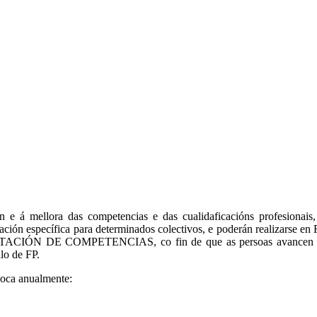
ión e á mellora das competencias e das cualidaficacións profesio
mación específica para determinados colectivos, e poderán reali
COMPETENCIAS, co fin de que as persoas avancen no seu iti
lo de FP.
voca anualmente: