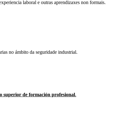
experiencia laboral e outras aprendizaxes non formais.
rias no ámbito da seguridade industrial.
co superior de formación profesional
.