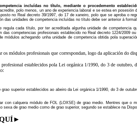
ompetencia incluídas no título, mediante o procedemento establecid
e acredite, polo menos, un ano de experiencia laboral e se estea en posesión
isposto no Real decreto 39/1997, do 17 de xaneiro, polo que se aproba o re
ón das unidades de competencia incluídas no título debe ser anterior á forma
regula cada título, por ter acreditada algunha unidade de competencia qu
 das competencias profesionais establecido no Real decreto 1224/2009 ou m
n de módulos achegando unha unidade de competencia obtida pola superació
ar os módulos profesionais que correspondan, logo da aplicación do dis
 profesional establecidos pola Lei orgánica 1/1990, do 3 de outubro,
to:
 grao superior establecidos ao abeiro da Lei orgánica 1/1990, do 3 de outubr
ar con calquera módulo de FOL (LOXSE) de grao medio. Mentres que o mó
 sexa de grao medio como de grao superior, segundo se establece na Dispos
AQUÍ►