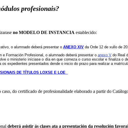
módulos profesionais?
izarase
no MODELO DE INSTANCIA
establecido:
ucativo, o alumnado deberá presentar o
ANEXO XIV
da Orde 12 de xullo de 20
ón e Formación Profesional, o alumnado deberá presentar o
anexo V
do Real d
olve o ministerio iníciase o día en que comeza o curso escolar e finaliza o d
 os expedientes presentados dende o inicio do prazo para realizar a matrícul
SIONAIS DE TÍTULOS LOXSE E LOE
o caso, do certificado de profesionalidade elaborado a partir do Catálogo
onal
deberá asistir ás clases ata a presentación da resolución favora