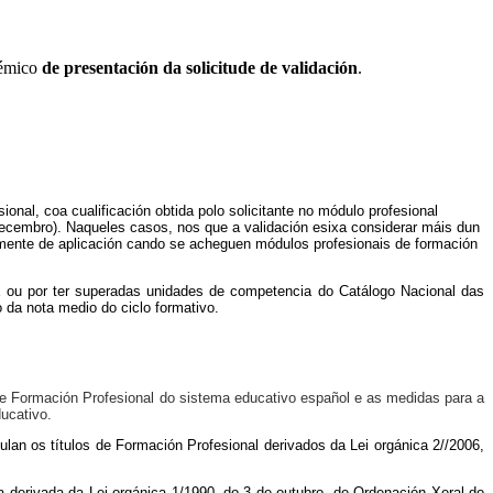
émico
de presentación da solicitude de validación
.
nal, coa cualificación obtida polo solicitante no módulo profesional
cembro). Naqueles casos, nos que a validación esixa considerar máis dun
icamente de aplicación cando se acheguen módulos profesionais de formación
E ou por ter superadas unidades de competencia do Catálogo Nacional das
da nota medio do ciclo formativo.
 de Formación Profesional do sistema educativo español e as medidas para a
ucativo.
lan os títulos de Formación Profesional derivados da Lei orgánica 2//2006,
derivada da Lei orgánica 1/1990, do 3 de outubro, de Ordenación Xeral do