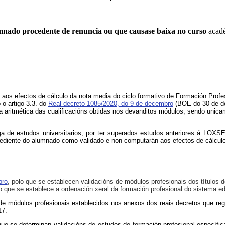
mnado procedente de renuncia ou que causase baixa no curso
acad
s efectos de cálculo da nota media do ciclo formativo de Formación Profesio
o artigo 3.3. do
Real decreto 1085/2020, do 9 de decembro
(BOE do 30 de de
edia aritmética das cualificacións obtidas nos devanditos módulos, sendo un
ga de estudos universitarios, por ter superados estudos anteriores á LOXS
pediente do alumnado como validado e non computarán aos efectos de cálculo 
bro
, polo que se establecen validacións de módulos profesionais dos títulos
lo que se establece a ordenación xeral da formación profesional do sistema ed
de módulos profesionais establecidos nos anexos dos reais decretos que regu
17.
 se determinan validacións de estudos de formación profesional específica 