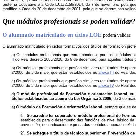
Sistema Educativo e a Orde ECD/2159/2014, do 7 de novembro, pola que s
modifica a Orde do 20 de decembro de 2001, pola que se determinan validac
Que módulos profesionais se poden validar?
O alumnado matriculado en ciclos LOE
poderá validar:
O alumnado matriculado en ciclos formativos dos títulos de formación profe
a) Os módulos profesionais que correspondan a partir de módulos s
II
do Real decreto 1085/2020, do 9 de decembro, para aqueles títulos 
b) Os módulos profesionais que posúan similares resultados de aprendi
2/2006, do 3 de maio, que están establecidos no
anexo III
do Real decr
c) Os módulos profesionais que posúan similares resultados de aprendi
2/2006, do 3 de maio, que están establecidos no
anexo IV
do Real dec
d)
O módulo profesional de Formación e orientación laboral,
ou
títulos establecidos ao abeiro da Lei Orgánica 2/2006
, do 3 de maio
e) O
módulo de Formación e orientación laboral
, sempre que se de
1º.
Se acredite ter superado o módulo profesional de Formació
establecida para o desempeño das funcións de nivel básico da 
prevención, con indicación expresa dos contidos superados. A dat
2º.
Se achegue o título de técnico superior en Prevención de