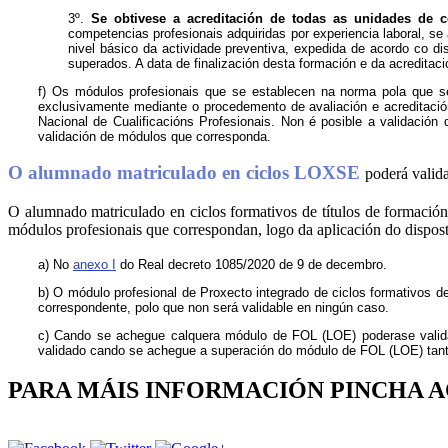
3º.
Se obtivese a acreditación de todas as unidades de c
competencias profesionais adquiridas por experiencia laboral, s
nivel básico da actividade preventiva, expedida de acordo co d
superados. A data de finalización desta formación e da acreditaci
f) Os módulos profesionais que se establecen na norma pola que se 
exclusivamente mediante o procedemento de avaliación e acreditación
Nacional de Cualificacións Profesionais. Non é posible a validació
validación de módulos que corresponda.
O alumnado matriculado en ciclos LOXSE
poderá valid
O alumnado matriculado en ciclos formativos de títulos de formación
módulos profesionais que correspondan, logo da aplicación do dispos
a) No
anexo I
do Real decreto 1085/2020 de 9 de decembro.
b) O módulo profesional de Proxecto integrado de ciclos formativos de
correspondente, polo que non será validable en ningún caso.
c) Cando se achegue calquera módulo de FOL (LOE) poderase valid
validado cando se achegue a superación do módulo de FOL (LOE) tanto
PARA MÁIS INFORMACIÓN PINCHA 