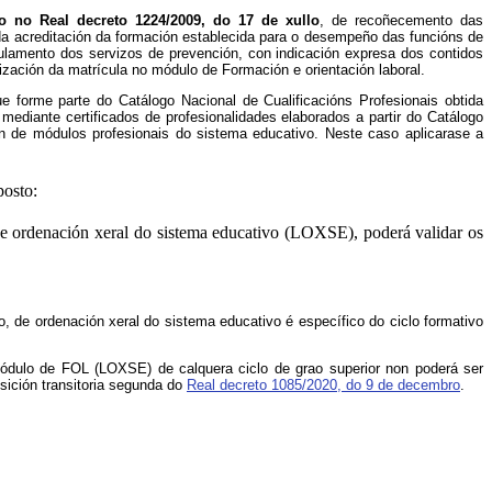
o no Real decreto 1224/2009, do 17 de xullo
, de recoñecemento das
 da acreditación da formación establecida para o desempeño das funcións de
gulamento dos servizos de prevención, con indicación expresa dos contidos
lización da matrícula no módulo de Formación e orientación laboral.
e forme parte do Catálogo Nacional de Cualificacións Profesionais obtida
ediante certificados de profesionalidades elaborados a partir do Catálogo
n de módulos profesionais do sistema educativo. Neste caso aplicarase a
posto:
 de ordenación xeral do sistema educativo (LOXSE), poderá validar os
o, de ordenación xeral do sistema educativo é específico do ciclo formativo
dulo de FOL (LOXSE) de calquera ciclo de grao superior non poderá ser
ición transitoria segunda do
Real decreto 1085/2020, do 9 de decembro
.