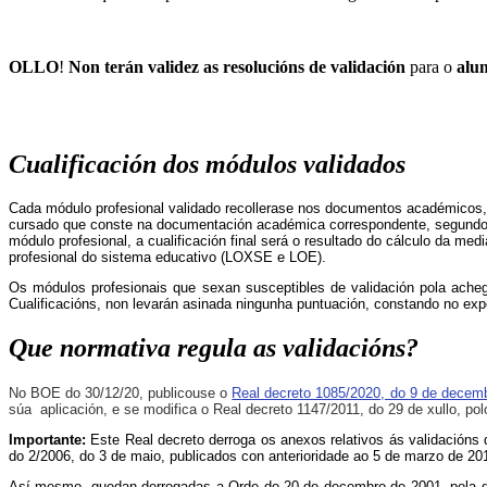
OLLO
!
Non terán validez as resolucións de validación
para o
alu
Cualificación dos módulos validados
Cada módulo profesional validado recollerase nos documentos académicos, ao
cursado que conste na documentación académica correspondente, segundo 
módulo profesional, a cualificación final será o resultado do cálculo da m
profesional do sistema educativo (LOXSE e LOE).
Os módulos profesionais que sexan susceptibles de validación pola ache
Cualificacións, non levarán asinada ningunha puntuación, constando no ex
Que normativa regula as validacións?
No BOE do 30/12/20, publicouse o
Real decreto 1085/2020, do 9 de decem
súa aplicación, e se modifica o Real decreto 1147/2011, do 29 de xullo, po
Importante:
Este Real decreto derroga os anexos relativos ás validacións 
do 2/2006, do 3 de maio, publicados con anterioridade ao 5 de marzo de 20
Así mesmo, quedan derrogadas a Orde do 20 de decembro de 2001, pola que