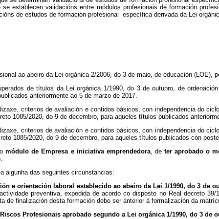
e establecen validacións entre módulos profesionais de formación profes
ións de estudos de formación profesional específica derivada da Lei orgáni
sional ao abeiro da Lei orgánica 2/2006, do 3 de maio, de educación (LOE), po
uperados de títulos da Lei orgánica 1/1990, do 3 de outubro, de ordenaci
publicados anteriormente ao 5 de marzo de 2017.
zaxe, criterios de avaliación e contidos básicos, con independencia do ciclo
eto 1085/2020, do 9 de decembro, para aqueles títulos publicados anteriorm
zaxe, criterios de avaliación e contidos básicos, con independencia do ciclo
reto 1085/2020, do 9 de decembro, para aqueles títulos publicados con poste
 o
módulo de Empresa e iniciativa emprendedora
, de
ter aprobado o m
.
a algunha das seguintes circunstancias:
n e orientación laboral establecido ao abeiro da Lei 1/1990, do 3 de o
actividade preventiva, expedida de acordo co disposto no Real decreto 39/
a de finalización desta formación debe ser anterior á formalización da matríc
 Riscos Profesionais aprobado segundo a Lei orgánica 1/1990, do 3 de 