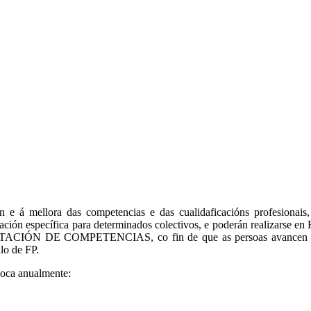
ión e á mellora das competencias e das cualidaficacións profesio
mación específica para determinados colectivos, e poderán reali
COMPETENCIAS, co fin de que as persoas avancen no seu iti
lo de FP.
voca anualmente: