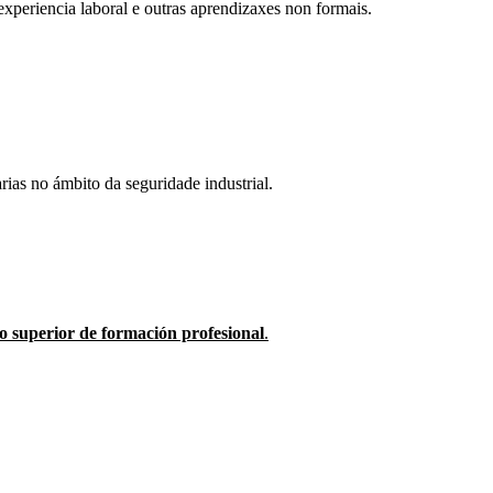
experiencia laboral e outras aprendizaxes non formais.
rias no ámbito da seguridade industrial.
co superior de formación profesional
.