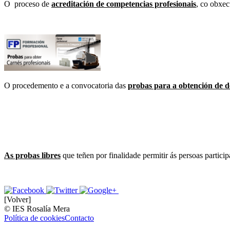
O proceso de
a
credita­ción de competencias profesionais
,
co obxect
O procedemento e a convocatoria das
probas para a obtención de de
As probas libres
que teñen por finalidade permitir ás persoas particip
[Volver]
© IES Rosalía Mera
Política de cookies
Contacto