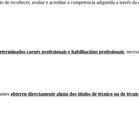
o de recoñecer, avaliar e acreditar a competencia adquirida a través da 
terminados carnés profesionais e habilitacións profesionais
necesa
antes
obteren directamente algún dos títulos de técnico ou de técni