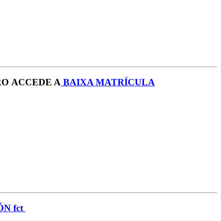
RO ACCEDE A
B
AIXA MATRÍCULA
N fct