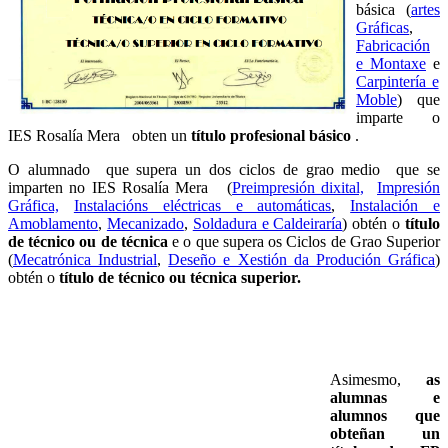
básica (
artes
Gráficas
,
Fabricación
e Montaxe
e
Carpintería e
Moble
) que
imparte o
IES Rosalía Mera obten un
título profesional básico
.
O alumnado que supera un dos ciclos de grao medio que se
imparten no IES Rosalía Mera (
Preimpresión dixital,
Impresión
Gráfica,
Instalacións eléctricas e automáticas
,
Instalación e
Amoblamento
,
Mecanizado
,
Soldadura e Caldeiraría
) obtén o
título
de técnico ou de técnica
e o que supera os Ciclos de Grao Superior
(
Mecatrónica Industrial
,
Deseño e Xestión da Produción Gráfica
)
obtén o
título de técnico ou técnica superior.
Asimesmo,
as
alumnas e
alumnos que
obteñan un