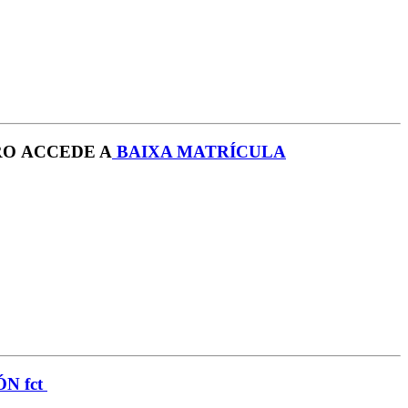
RO ACCEDE A
B
AIXA MATRÍCULA
N fct