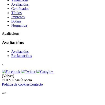
Validacións
Avaliacións
Certificados
Títulos
Impresos
Bolsas
Normativa
Avaliacións
Avaliacións
Avaliacións
Reclamacións
.
[Volver]
© IES Rosalía Mera
Política de cookies
Contacto
‹
›
×