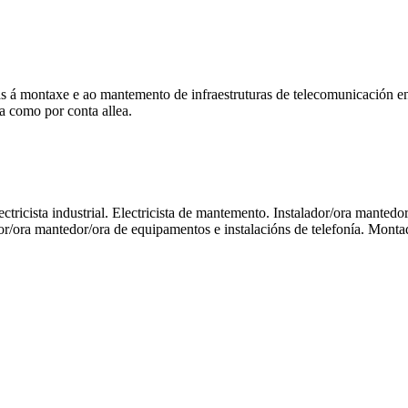
 montaxe e ao mantemento de infraestruturas de telecomunicación en ed
ia como por conta allea.
Electricista industrial. Electricista de mantemento. Instalador/ora mante
or/ora mantedor/ora de equipamentos e instalacións de telefonía. Montado