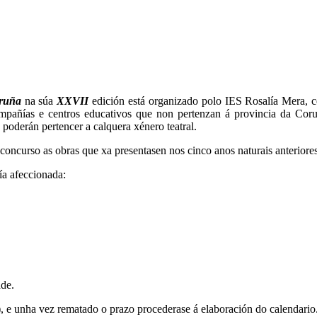
oruña
na súa
XXVII
edición está organizado polo IES Rosalía Mera, c
compañías e centros educativos que non pertenzan á provincia da Cor
 poderán pertencer a calquera xénero teatral.
concurso as obras que xa presentasen nos cinco anos naturais anteriores
ía afeccionada:
ade.
), e unha vez rematado o prazo procederase á elaboración do calendario