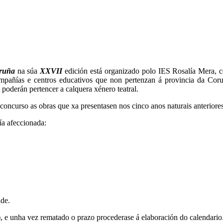
oruña
na súa
XXVII
edición está organizado polo IES Rosalía Mera, c
compañías e centros educativos que non pertenzan á provincia da Cor
 poderán pertencer a calquera xénero teatral.
concurso as obras que xa presentasen nos cinco anos naturais anteriores
ía afeccionada:
ade.
), e unha vez rematado o prazo procederase á elaboración do calendario