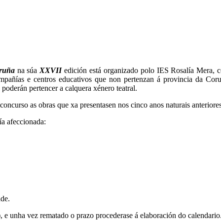
oruña
na súa
XXVII
edición está organizado polo IES Rosalía Mera, c
compañías e centros educativos que non pertenzan á provincia da Cor
 poderán pertencer a calquera xénero teatral.
concurso as obras que xa presentasen nos cinco anos naturais anteriores
ía afeccionada:
ade.
), e unha vez rematado o prazo procederase á elaboración do calendario